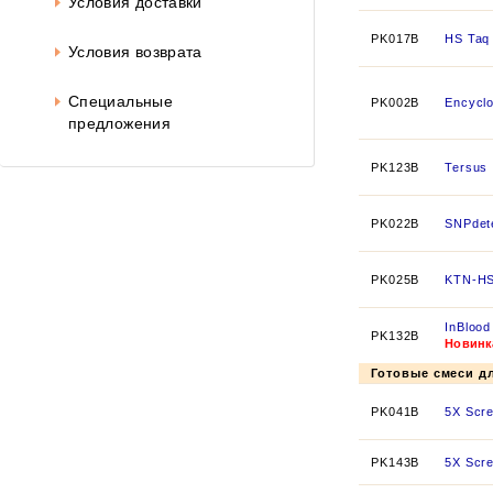
Условия доставки
PK017B
HS Taq
Условия возврата
Специальные
PK002B
Encycl
предложения
PK123B
Tersus
PK022B
SNPdet
PK025B
KTN-H
InBlood
PK132B
Новинк
Готовые смеси д
PK041B
5X Scr
PK143B
5X Scr