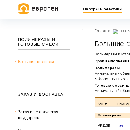
Наборы и реактивы
Главная
Набо
Информация, представленная на сайте, носит исключительн
ПОЛИМЕРАЗЫ И
Большие ф
437 ГК РФ.
ГОТОВЫЕ СМЕСИ
Окончательная цена товара указывается в документе на опл
Полимеразы и готов
Большие фасовки
Срок выполнения
Полимеразы
Минимальный объем
К ферменту приклад
Готовые смеси д
Минимальный объе
ЗАКАЗ И ДОСТАВКА
КАТ.#
НАЗВА
Заказ и техническая
Полимеразы
поддержка
PK113B
Taq