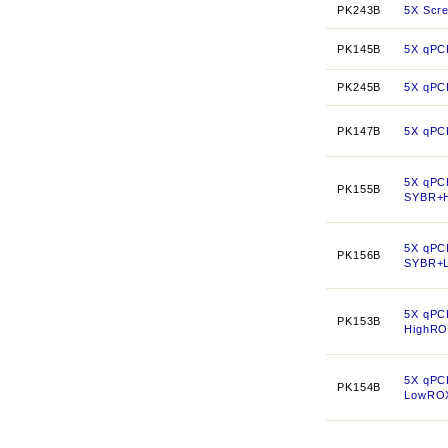
PK243B
5X Scr
PK145B
5X qPC
PK245B
5X qPC
PK147B
5X qPC
5X qPC
PK155B
SYBR+
5X qPC
PK156B
SYBR+
5X qPC
PK153B
HighR
5X qPC
PK154B
LowRO