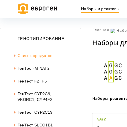
Наборы и реактивы
Главная
Набо
Информация, представленная на сайте, носит исключительн
ГЕНОТИПИРОВАНИЕ
Наборы дл
437 ГК РФ.
Окончательная цена товара указывается в документе на опл
Список продуктов
ГенТест-M NAT2
ГенТест F2, F5
ГенТест CYP2C9,
Наборы реагент
VKORC1, CYP4F2
ГенТест СYP2C19
NAT2
ГенТест SLCO1B1