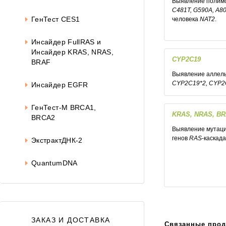
Выявление поли
C481T, G590A, A8
ГенТест CES1
человека
NAT2
.
Инсайдер FullRAS и
Инсайдер KRAS, NRAS,
CYP2C19
BRAF
Выявление аллел
CYP2C19*2, CYP2
Инсайдер EGFR
ГенТест-М BRCA1,
KRAS, NRAS, B
BRCA2
Выявление мутаци
генов
RAS
-каскада
ЭкстрактДНК-2
QuantumDNA
ЗАКАЗ И ДОСТАВКА
Связанные про