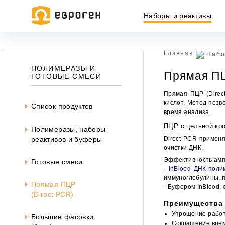
Наборы и реактивы
Главная
Набо
Информация, представленная на сайте, носит исключительн
ПОЛИМЕРАЗЫ И
Прямая ПЦ
437 ГК РФ.
ГОТОВЫЕ СМЕСИ
Окончательная цена товара указывается в документе на опл
Прямая ПЦР (Direc
кислот. Метод позв
Список продуктов
время анализа.
ПЦР с цельной кр
Полимеразы, наборы
Direct PCR примен
реактивов и буферы
очистки ДНК.
Эффективность амп
Готовые смеси
-
InBlood ДНК-поли
иммуноглобулины, 
Прямая ПЦР
- Буфером InBlood
(Direct PCR)
Преимущества
Упрощение работ
Большие фасовки
Сокращение врем