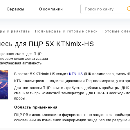
Сервисы
О компании
ры и реактивы
Полимеразы и готовые смеси
Готовые сме
месь для ПЦР 5X KTNmix-HS
кционная смесь для ПЦР
в первом цикле денатурации
зонуклеазная активность
В состав 5X KTNmix-HS входит
KTN-HS
ДНК-полимераза, смесь d
KTN-полимераза — модифицированная Taq-полимераза, у которой 
Для постановки ПЦР в смесь требуется добавить праймеры, ДНК-
смешивать при комнатной температуре. Для ПЦР-РВ необходим
пробы.
НЕ ЯВЛЯЕТСЯ ПУБЛИЧНОЙ ОФЕРТОЙ
Область применения
формация, представленная на сайте, носит исключител
ПЦР-РВ с использованием флуоресцентных зондов или праймеров п
формационный характер и ни при каких условиях не является публич
основанным на изменении конформации зонда без его разрушен
ртой, определяемой положениями статьи 437 ГК РФ.