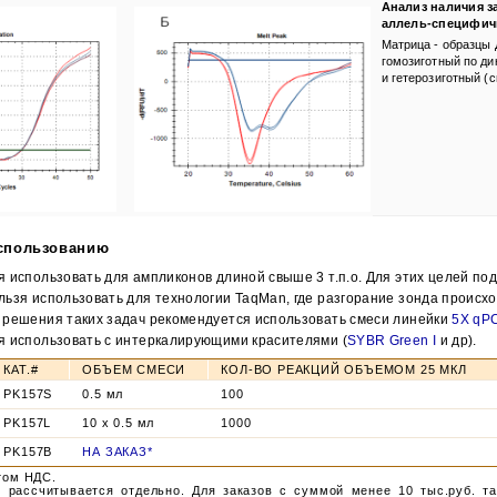
нчательная цена товара указывается в документе на оплату товара.
Анализ наличия з
аллель-специфич
Матрица - образцы 
гомозиготный по ди
и гетерозиготный (с
Закрыть
использованию
я использовать для ампликонов длиной свыше
3 т.п.о.
Для этих целей по
ьзя использовать для технологии TaqMan, где разгорание зонда происход
 решения таких задач рекомендуется использовать смеси линейки
5X qP
я использовать с интеркалирующими красителями (
SYBR Green I
и др).
КАТ.#
ОБЪЕМ СМЕСИ
КОЛ-ВО РЕАКЦИЙ ОБЪЕМОМ 25 МКЛ
PK157S
0.5 мл
100
PK157L
10 x 0.5 мл
1000
PK157B
НА ЗАКАЗ*
том НДС.
и
рассчитывается отдельно. Для заказов с суммой менее 10 тыс.руб. т