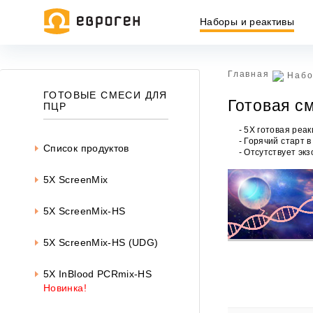
Наборы и реактивы
Главная
Набо
ГОТОВЫЕ СМЕСИ ДЛЯ
Готовая с
ПЦР
- 5X готовая реа
- Горячий старт 
Список продуктов
- Отсутствует эк
5X ScreenMix
5X ScreenMix-HS
5X ScreenMix-HS (UDG)
5X InBlood PCRmix-HS
Ин
ин
Новинка!
офе