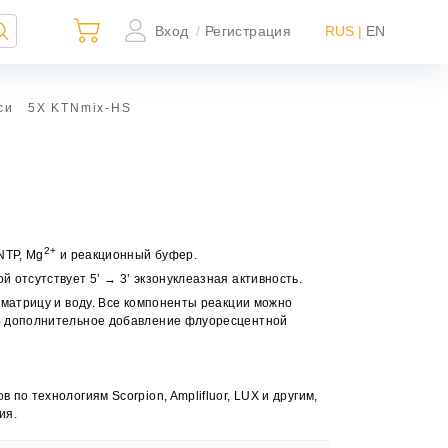
Вход
Регистрация
RUS |
EN
/
си
5X KTNmix-HS
2+
NTP, Mg
и реакционный буфер.
отсутствует 5’ → 3’ экзонуклеазная активность.
×
матрицу и воду. Все компоненты реакции можно
о дополнительное добавление флуоресцентной
ьно
о технологиям Scorpion, Amplifluor, LUX и другим,
ной
ия.