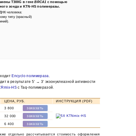
амены T300G в гене
BRCA1
с помощью
ного
зонда и KTN-HS полимеразы.
ДНК человека:
кому типу (красный)
иний).
дходит
Encyclo полимераза
.
ит в результате 5’ → 3’ экзонуклеазной активности
CRmix-HS
с Taq-полимеразой.
ЦЕНА, РУБ.
ИНСТРУКЦИЯ (PDF)
3 800
32 000
6 400
акже отдельно рассчитывается стоимость оформления