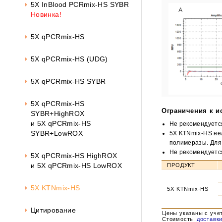
Око
5X InBlood PCRmix-HS SYBR
Новинка!
5X qPCRmix-HS
5X qPCRmix-HS (UDG)
5X qPCRmix-HS SYBR
5X qPCRmix-HS
Ограничения к 
SYBR+HighROX
и 5X qPCRmix-HS
Не рекомендуетс
SYBR+LowROX
5X KTNmix-HS нел
полимеразы. Для
Не рекомендуетс
5X qPCRmix-HS HighROX
и 5X qPCRmix-HS LowROX
ПРОДУКТ
5X KTNmix-HS
5X KTNmix-HS
Цитирование
Цены указаны с уче
Стоимость
доставк