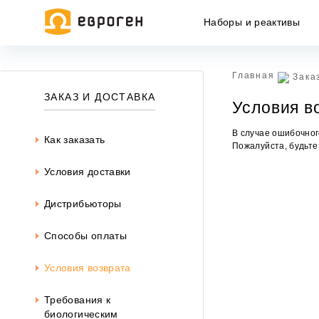
Наборы и реактивы
Главная
Зака
Информация, представленная на сайте, носит исключительн
ЗАКАЗ И ДОСТАВКА
Условия в
437 ГК РФ.
Окончательная цена товара указывается в документе на опл
В случае ошибочног
Как заказать
Пожалуйста, будьте
Условия доставки
Дистрибьюторы
Способы оплаты
Условия возврата
Требования к
биологическим