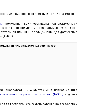
ностями двухцепочечной кДНК (дц-кДНК) на матрице
T)
. Полученная кДНК обогащена полноразмерными
 концах. Процедура синтеза занимает 6–8 часов.
 тотальной или 100 нг поли(А) РНК. Для достижения
ли(А) РНК.
 тотальной РНК из различных источников:
ния ненаправленных библиотек кДНК, нормализации с
ентов полноразмерных транскриптов (RACE)
и других
ую для последующего секвенирования на платформах