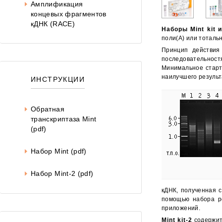
Око
Амплификация
концевых фрагментов
кДНК (RACE)
Наборы Mint kit и
поли(А) или тоталь
Принцип действия
последовательнос
Минимальное старт
наилучшего результ
ИНСТРУКЦИИ
Обратная
транскриптаза Mint
(pdf)
Набор Mint (pdf)
Набор Mint-2 (pdf)
кДНК, полученная
помощью набора р
приложений.
Mint kit-2
содержит