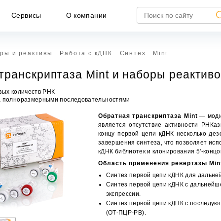
Сервисы
О компании
ры и реактивы
Работа с кДНК
Синтез
Mint
транскриптаза Mint и наборы реактив
вых количеств РНК
а полноразмерными последовательностями
Обратная транскриптаза Mint
— моди
является отсутствие активности РНКаз
концу первой цепи кДНК несколько дез
завершения синтеза, что позволяет исп
кДНК библиотек и клонирования
5'-концо
Область применения ревертазы Min
Синтез первой цепи кДНК для дальне
НЕ ЯВЛЯЕТСЯ ПУБЛИЧНОЙ ОФЕРТОЙ
Синтез первой цепи кДНК с дальнейш
формация, представленная на сайте, носит исключител
экспрессии.
формационный характер и ни при каких условиях не является публич
Синтез первой цепи кДНК с последу
ртой, определяемой положениями статьи 437 ГК РФ.
(ОТ-ПЦР-РВ).