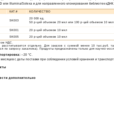
D или Illumina/Solexa и для направленного клонирования библиотек кДНК
КАТ.#
КОЛИЧЕСТВО
20 000 ед.
SK003
t
50 р-ций объемом 20 мкл или 100 р-ций объемом 10 мкл
SK001
20 р-ций объемом 10 мкл
SK005
20 р-ций объемом 10 мкл
том НДС.
и
рассчитывается отдельно. Для заказов с суммой менее 10 тыс.руб. т
ся по запросу заказчика). Продукты предназначены только для научно-исс
портировка:
–20 °С.
 месяцев с даты поставки при соблюдении условий хранения и транспорт
кты
ести дополнительно