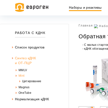
Наборы и реактивы
Главная
Набо
РАБОТА С КДНК
Обратная 
- С малых старто
Список продуктов
- кДНК обогащен
Cинтез кДНК
и ОТ-ПЦР
MMLV
Mint
Цитирование
Magnus
OneTube
Ин
Нормализация кДНК
ин
офе