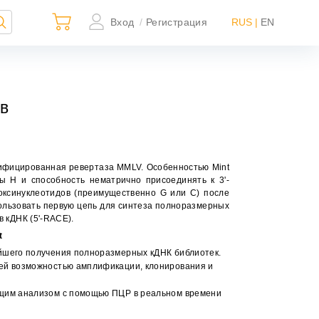
Вход
Регистрация
RUS |
EN
/
ов
фицированная ревертаза MMLV. Особенностью Mint
ы H и способность нематрично присоединять к 3'-
оксинуклеотидов (преимущественно G или C) после
ользовать первую цепь для синтеза полноразмерных
×
в
кДНК
(5'-RACE).
t
йшего получения полноразмерных кДНК библиотек.
ей возможностью амплификации, клонирования и
ьно
ной
ющим анализом с помощью ПЦР в реальном времени