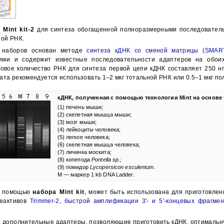
нчательная цена товара указывается в документе на оплату товара.
 Mint kit-2
для синтеза обогащенной полноразмерными последователь
ной РНК.
Закрыть
 наборов основан методе
синтеза кДНК со сменой матрицы (SMAR
тями и содержит известные последовательности адаптеров на обоих
овое количество РНК для синтеза первой цепи кДНК составляет 250 нг
ата рекомендуется использовать 1–2 мкг тотальной РНК или 0.5–1 мкг по
кДНК, полученная с помощью технологии Mint на основе
(1) печень мыши;
(2) скелетная мышца мыши;
(3) мозг мыши;
(4) лейкоциты человека;
(5) легкое человека;
(6) скелетная мышца человека;
(7) личинка москита;
(8) копепода
Pontella sp.;
(9) помидор
Lycopersicon esculentum.
М — маркер
1 kb
DNA Ladder.
 с помощью
набора Mint kit
, может быть использована для приготовле
еактивов
Trimmer-2
,
быстрой амплификации 3'- и 5'-концевых фрагм
 дополнительные адаптеры, позволяющие приготовить кДНК, оптимальн