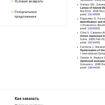
Symbiosis. 2009;49
Условия возврата
Garbuz DG, Zatsepi
Larvae of related D
Mol Ecol. 2008 Nov
Специальные
pmid:
19140990
предложения
Pogorelko G, Furso
Identification and 
J Proteomics Bioin
pmid:
19295920
Chini V, Cattaneo A
Genes expressed in
Gene. 2008 Feb 29;
pmid:
18234455
Cechova J, Baranek
Optimization of th
I International Sy
Tettelin H, Radune 
Optimized multiple
Genomics. 1999 De
pmid:
10644449
Как заказать