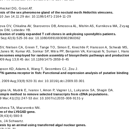
 Heckel DG, Groot AT.
ysis of the sex pheromone gland of the noctuid moth
Heliothis virescens
.
 Jan 14;11:29 doi: 10.1186/1471-2164-11-29
ova OV, Chkalina AV, Staroverov DB, Amosova AL, Mishin AS, Kurnikova MA, Zvyag
ov DM, Lebedev YB.
ization of stably expanded T cell clones in ankylosing spondylitis patients.
 Sep;42(6):525-36 doi: 10.1080/08916930902960362
V, Nielsen CA, Green T, Tange TO, Simon E, Knechtle P, Hansson A, Schwab MS, Tit
anes M, Kumar AS, Sonkar SP, Mitra PP, Benjamin VA, Korrapati N, Suman I, Han
hromosomes employed for random assembly of biosynthetic pathways and productio
009 Aug 13;8:45 doi: 10.1186/1475-2859-8-45
mpson KD, Adams A, Wang T, Secombes CJ, Zou J.
IFN-gamma receptor in fish: Functional and expression analysis of putative binding
2009 Aug;33(8):920-31 doi: 10.1016/j.dci.2009.03.001
ina IA, Mudrik E, Ivanov I, Amon P, Vagner LL, Lukyanov SA, Shagin DA.
 simple method to remove selected transcripts from cDNA populations.
09 Mar;41((3)):247-53 doi: 10.1007/s12033-008-9131-y
kasheva TA, Mazurenko NN.
ure of the LY6G6D gene.
09;43(4):590-8
is, JA Schwartz.
esis by an animal using transferred algal nuclear genes.