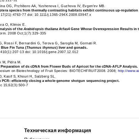
(3):121-31
na OG, Przhiboro AA, Yushenova I, Guzhova IV, Evgen'ev MB.
iptera species from thermally contrasting habitats exhibit continuous up-regulatio
;17(21):4763-77 doi: 10.1111/j.1365-294X.2008.03947.x
va O, Klimov E.
Analysis of the
Arabidopsis thaliana
Atfas4 Gene Whose Overexpression Results in t
form. 2008 Oct;1(7):329-335
G, Rossi F, Bernardini G, Terova G, Saroglia M, Gornati R.
 Blue Fin Tuna (
Thunnus thynnus
) liver and gonads.
410(1):207-13 doi: 10.1016/j.gene.2007.12.012
 M, Pidra M.
e Preparation of ds cDNA from Flower Buds of Apricot for the cDNA-AFLP Analysis.
mposium on Biotechnology of Fruit Species: BIOTECHFRUIT2008. 2008;
http://www.a
D, Kasif S, Khouri H, Salzberg SL.
x PCR: efficiently closing a whole-genome shotgun sequencing project.
c 15;62(3):500-7
Техническая информация