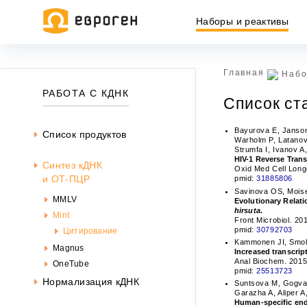
Наборы и реактивы
Главная
Набо
РАБОТА С КДНК
Список ст
Bayurova E, Janson
Список продуктов
Warholm P, Latanov
Strumfa I, Ivanov A
HIV-1 Reverse Tran
Cинтез кДНК
Oxid Med Cell Long
и ОТ-ПЦР
pmid:
31885806
Savinova OS, Moise
MMLV
Evolutionary Relat
hirsuta
.
Mint
Front Microbiol. 20
pmid:
30792703
Цитирование
Kammonen JI, Smola
Magnus
Increased transcrip
Anal Biochem. 2015
OneTube
Ин
pmid:
25513723
Нормализация кДНК
ин
Suntsova M, Gogvad
офе
Garazha A, Aliper 
Human-specific end