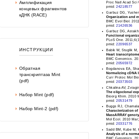
Око
Амплификация
Proc Natl Acad Sci
pmid:
24218577
концевых фрагментов
Garbuz DG, Yusheno
кДНК (RACE)
Organization and ev
BMC Evol Biol. 201
pmid:
21426536
Garbuz DG, Astakho
Functional organiz
PLoS One. 2011;6(1
pmid:
22096537
ИНСТРУКЦИИ
Babik W, Stuglik M,
Heart transcriptome
BMC Genomics. 201
pmid:
20565972
Обратная
Bogdanova EA, Shag
Normalizing cDNA li
транскриптаза Mint
Curr Protoc Mol Bi
(pdf)
pmid:
20373503
Chkalina AV, Zviag
The oligoclonal expa
Набор Mint (pdf)
Bioorg Khim. 2010 
pmid:
20531479
Buggs RJ, Chamala 
Набор Mint-2 (pdf)
Characterization of
MassARRAY genoty
Mol Ecol. 2010 Mar
pmid:
20331776
Sadd BM, Kube M, K
Analysis of a norma
BMC Genomics. 2010