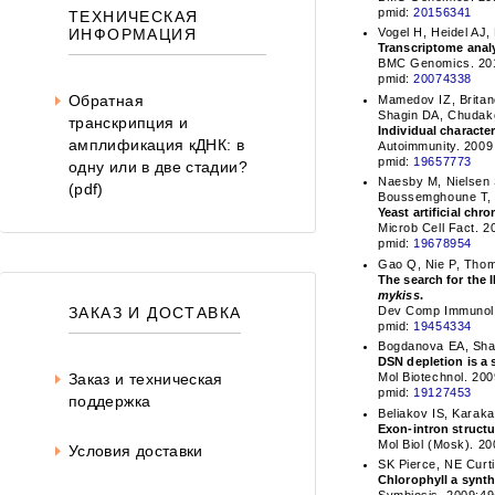
pmid:
20156341
ТЕХНИЧЕСКАЯ
ИНФОРМАЦИЯ
Vogel H, Heidel AJ,
Transcriptome anal
BMC Genomics. 2010
pmid:
20074338
Обратная
Mamedov IZ, Britan
Shagin DA, Chudak
транскрипция и
Individual character
амплификация кДНК: в
Autoimmunity. 2009
pmid:
19657773
одну или в две стадии?
Naesby M, Nielsen S
(pdf)
Boussemghoune T, J
Yeast artificial c
Microb Cell Fact. 2
pmid:
19678954
Gao Q, Nie P, Tho
The search for the 
mykiss
.
Dev Comp Immunol. 
ЗАКАЗ И ДОСТАВКА
pmid:
19454334
Bogdanova EA, Shag
DSN depletion is a
Mol Biotechnol. 20
Заказ и техническая
pmid:
19127453
поддержка
Beliakov IS, Kara
Exon-intron struct
Mol Biol (Mosk). 20
Условия доставки
SK Pierce, NE Curt
Chlorophyll a synth