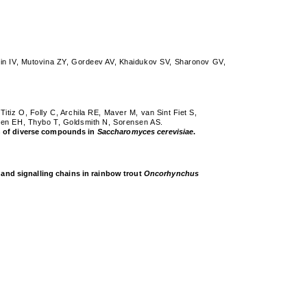
in IV, Mutovina ZY, Gordeev AV, Khaidukov SV, Sharonov GV,
iz O, Folly C, Archila RE, Maver M, van Sint Fiet S,
sen EH, Thybo T, Goldsmith N, Sorensen AS.
n of diverse compounds in
Saccharomyces cerevisiae
.
 and signalling chains in rainbow trout
Oncorhynchus