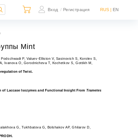
Вход
Регистрация
RUS |
EN
/
е
уппы Mint
odschwadt P, Valuev-Elliston V, Sasinovich S, Korolev S,
 A, Ivanova O, Gorodnicheva T, Kochetkov S, Gottikh M,
egulation of Twist.
×
on of Laccase Isozymes and Functional Insight From
Trametes
ьно
ной
 Malakhova G, Tukhbatova G, Bolshakov AP, Ghilarov D,
e PRODH.