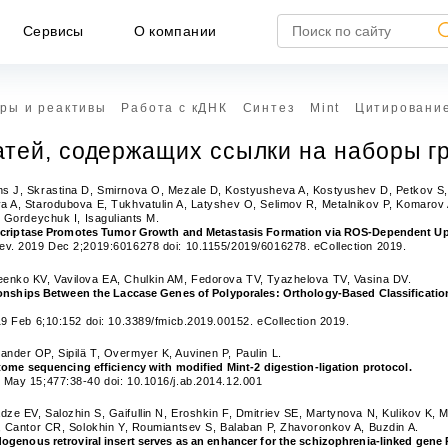
Сервисы
О компании
ры и реактивы
Работа с кДНК
Синтез
Mint
Цитировани
атей, содержащих ссылки на наборы гр
s J, Skrastina D, Smirnova O, Mezale D, Kostyusheva A, Kostyushev D, Petkov S, P
a A, Starodubova E, Tukhvatulin A, Latyshev O, Selimov R, Metalnikov P, Komarov
, Gordeychuk I, Isaguliants M.
scriptase Promotes Tumor Growth and Metastasis Formation via ROS-Dependent Upr
ev. 2019 Dec 2;2019:6016278 doi: 10.1155/2019/6016278. eCollection 2019.
enko KV, Vavilova EA, Chulkin AM, Fedorova TV, Tyazhelova TV, Vasina DV.
ionships Between the Laccase Genes of Polyporales: Orthology-Based Classificati
19 Feb 6;10:152 doi: 10.3389/fmicb.2019.00152. eCollection 2019.
nder OP, Sipilä T, Overmyer K, Auvinen P, Paulin L.
НЕ ЯВЛЯЕТСЯ ПУБЛИЧНОЙ ОФЕРТОЙ
tome sequencing efficiency with modified Mint-2 digestion-ligation protocol.
 May 15;477:38-40 doi: 10.1016/j.ab.2014.12.001
формация, представленная на сайте, носит исключител
формационный характер и ни при каких условиях не является публич
ze EV, Salozhin S, Gaifullin N, Eroshkin F, Dmitriev SE, Martynova N, Kulikov K,
ртой, определяемой положениями статьи 437 ГК РФ.
A, Cantor CR, Solokhin Y, Roumiantsev S, Balaban P, Zhavoronkov A, Buzdin A.
ogenous retroviral insert serves as an enhancer for the schizophrenia-linked gen