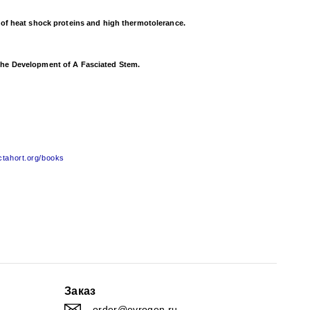
n of heat shock proteins and high thermotolerance.
he Development of A Fasciated Stem.
ctahort.org/books
Заказ
order@evrogen.ru