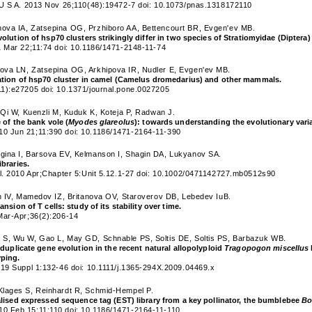
нчательная цена товара указывается в документе на оплату товара.
 U S A. 2013 Nov 26;110(48):19472-7 doi: 10.1073/pnas.1318172110
va IA, Zatsepina OG, Przhiboro AA, Bettencourt BR, Evgen'ev MB.
olution of hsp70 clusters strikingly differ in two species of Stratiomyidae (Diptera
1 Mar 22;11:74 doi: 10.1186/1471-2148-11-74
Закрыть
va LN, Zatsepina OG, Arkhipova IR, Nudler E, Evgen'ev MB.
ation of hsp70 cluster in camel (Camelus dromedarius) and other mammals.
1):e27205 doi: 10.1371/journal.pone.0027205
 Qi W, Kuenzli M, Kuduk K, Koteja P, Radwan J.
 of the bank vole (
Myodes glareolus
): towards understanding the evolutionary varia
0 Jun 21;11:390 doi: 10.1186/1471-2164-11-390
ina I, Barsova EV, Kelmanson I, Shagin DA, Lukyanov SA.
braries.
ol. 2010 Apr;Chapter 5:Unit 5.12.1-27 doi: 10.1002/0471142727.mb0512s90
in IV, Mamedov IZ, Britanova OV, Staroverov DB, Lebedev IuB.
nsion of T cells: study of its stability over time.
Mar-Apr;36(2):206-14
S, Wu W, Gao L, May GD, Schnable PS, Soltis DE, Soltis PS, Barbazuk WB.
 duplicate gene evolution in the recent natural allopolyploid
Tragopogon miscellus
ping.
;19 Suppl 1:132-46 doi: 10.1111/j.1365-294X.2009.04469.x
lages S, Reinhardt R, Schmid-Hempel P.
lised expressed sequence tag (EST) library from a key pollinator, the bumblebee
Bo
 Feb 15;11:110 doi: 10.1186/1471-2164-11-110