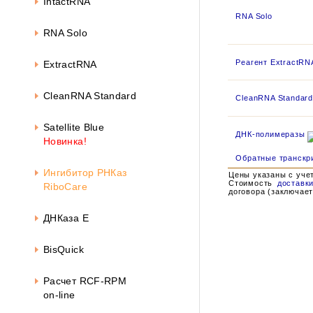
IntactRNA
RNA Solo
RNA Solo
Реагент ExtractRN
ExtractRNA
CleanRNA Standard
CleanRNA Standard
Satellite Blue
ДНК-полимеразы
Новинка!
Обратные транскр
Ингибитор РНКаз
Цены указаны с уче
Стоимость
доставк
RiboCare
договора (заключает
ДНКаза Е
BisQuick
Расчет RCF-RPM
on-line