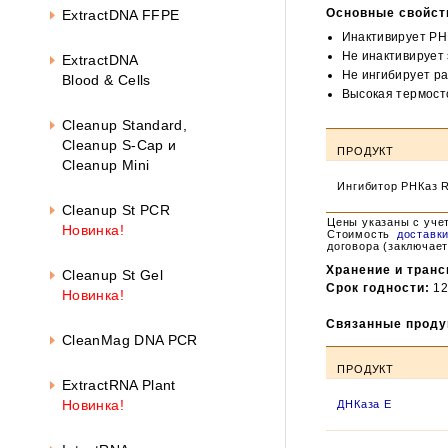
Основные свойст
ExtractDNA FFPE
Инактивирует РН
Не инактивирует 
ExtractDNA
Не ингибирует р
Blood & Cells
Высокая термосто
Cleanup Standard,
Cleanup S-Cap и
ПРОДУКТ
Cleanup Mini
Ингибитор РНКаз 
Cleanup St PCR
Цены указаны с уче
Новинка!
Стоимость
доставк
договора (заключает
Хранение и транс
Cleanup St Gel
Срок годности:
12
Новинка!
Связанные проду
CleanMag DNA PCR
ПРОДУКТ
ExtractRNA Plant
Новинка!
ДНКаза Е