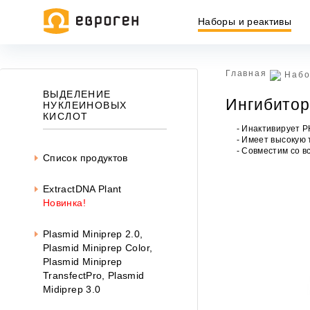
Наборы и реактивы
Главная
Набо
Информация, представленная на сайте, носит исключительн
ВЫДЕЛЕНИЕ
Ингибитор
437 ГК РФ.
НУКЛЕИНОВЫХ
КИСЛОТ
Окончательная цена товара указывается в документе на опл
- Инактивирует Р
- Имеет высокую
- Совместим со 
Список продуктов
ExtractDNA Plant
Новинка!
Plasmid Miniprep 2.0,
Plasmid Miniprep Color
,
Plasmid Miniprep
TransfectPro, Plasmid
Midiprep 3.0