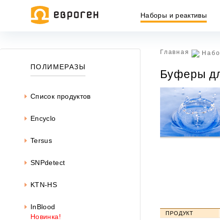
Наборы и реактивы
Главная
Набо
Информация, представленная на сайте, носит исключительн
ПОЛИМЕРАЗЫ
Буферы дл
437 ГК РФ.
Окончательная цена товара указывается в документе на опл
Список продуктов
Encyclo
Tersus
SNPdetect
KTN-HS
InBlood
ПРОДУКТ
Новинка!