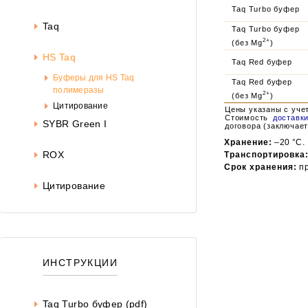
Taq Turbo буфер
Taq
Taq Turbo буфер
2+
(без Mg
)
HS Taq
Taq Red буфер
Буферы для HS Taq
Taq Red буфер
полимеразы
2+
(без Mg
)
Цитирование
Цены указаны с уче
Стоимость
доставк
SYBR Green I
договора (заключает
Хранение:
–20 °С.
ROX
Транспортировка
Срок хранения:
пр
Цитирование
ИНСТРУКЦИИ
Taq Turbo буфер (pdf)