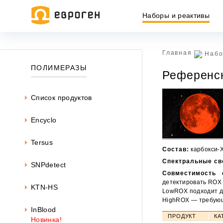
Наборы и реактивы
Главная
Набо
Информация, представленная на сайте, носит исключительн
ПОЛИМЕРАЗЫ
Референс
437 ГК РФ.
Окончательная цена товара указывается в документе на опл
Список продуктов
Encyclo
Tersus
Состав:
карбокси-X
Спектральные св
SNPdetect
Совместимость 
детектировать ROX 
KTN-HS
LowROX подходит дл
HighROX — требующи
InBlood
ПРОДУКТ
КА
Новинка!