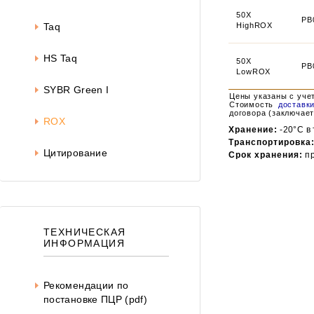
50X
PB
HighROX
Taq
HS Taq
50X
PB
LowROX
SYBR Green I
Цены указаны с уче
Стоимость
доставк
договора (заключает
ROX
Хранение:
-20°C в
Транспортировка
Цитирование
Срок хранения:
пр
ТЕХНИЧЕСКАЯ
ИНФОРМАЦИЯ
Рекомендации по
постановке ПЦР (pdf)