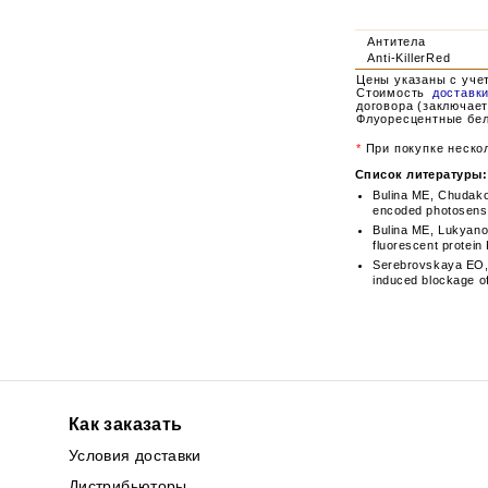
Антитела
Anti-KillerRed
Цены указаны с уче
Стоимость
доставк
договора (заключает
Флуоресцентные бел
*
При покупке нескол
Список литературы:
Bulina ME, Chudako
encoded photosensit
Bulina ME, Lukyano
fluorescent protein
Serebrovskaya EO,
induced blockage of
Как заказать
Условия доставки
Дистрибьюторы