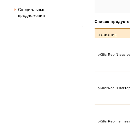
Специальные
предложения
Список продукто
НАЗВАНИЕ
pKillerRed-N векто
pKillerRed-B векто
pKillerRed-mem ве