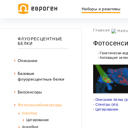
Наборы и реактивы
Главная
Набо
Информация, представленная на сайте, носит исключительн
ФЛУОРЕСЦЕНТНЫЕ
Фотосенси
437 ГК РФ.
БЕЛКИ
Окончательная цена товара указывается в документе на опл
- Генетически-к
- Активация зел
Описание
Базовые
флуоресцентные белки
Биосенсоры
-
Описание белка (pd
-
Спектры (xls)
Фотосенсибилизаторы
-
Цитирование
KillerRed
Цитирование
ArrestRed