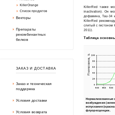
KillerOrange
KillerRed также м
Список продуктов
inactivation). Он
дофамина, Tau-34 
Векторы
KillerRed рекоменд
слитый с гистоном 
Препараты
2011).
рекомбинантных
Таблица основны
белков
ЗАКАЗ И ДОСТАВКА
Заказ и техническая
поддержка
Нормализованные 
Условия доставки
возбуждения (зелен
испускания (красна
флуоресценции.
Условия возврата