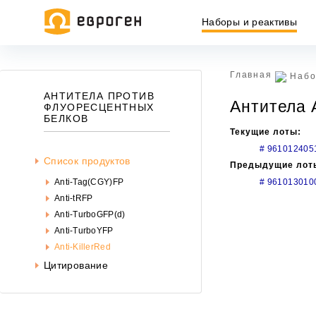
Наборы и реактивы
Главная
Набо
Информация, представленная на сайте, носит исключительн
АНТИТЕЛА ПРОТИВ
Антитела A
437 ГК РФ.
ФЛУОРЕСЦЕНТНЫХ
БЕЛКОВ
Окончательная цена товара указывается в документе на опл
Текущие лоты:
# 961012405
Список продуктов
Предыдущие лот
# 961013010
Anti-Tag(CGY)FP
Anti-tRFP
Anti-TurboGFP(d)
Anti-TurboYFP
Anti-KillerRed
Цитирование