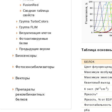
FusionRed
Сводная таблица
свойств
Группа TurboColors
Группа FLIM
Визуализация клеток
Фотоактивируемые
белки
Предыдущие версии
Таблица основны
Биосенсоры
БЕЛОК
Фотосенсибилизаторы
Цвет флуоресценц
Максимум возбужд
Максимум
эмиссии
Векторы
Квантовый выход
-1
-1
Препараты
К экст.
(M
cm
)
рекомбинантных
Яркость*
белков
Яркость, % от EG
Фотостабильность
pKa