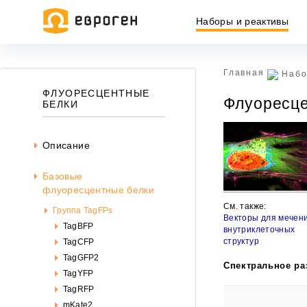
Наборы и реактивы
Главная
Набо
Информация, представленная на сайте, носит исключительн
ФЛУОРЕСЦЕНТНЫЕ
Флуоресце
437 ГК РФ.
БЕЛКИ
Окончательная цена товара указывается в документе на опл
Описание
Базовые
флуоресцентные белки
См. также:
Группа TagFPs
Векторы для мечен
TagBFP
внутриклеточных
структур
TagCFP
TagGFP2
Спектральное ра
TagYFP
TagRFP
mKate2