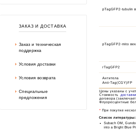
pTagGFP2-tubulin 
ЗАКАЗ И ДОСТАВКА
Заказ и техническая
pTagGFP2-mito век
поддержка
Условия доставки
rTagGFP2
Условия возврата
Антитела
Anti-Tag(CGY)FP
Специальные
Цены указаны с уче
Стоимость
доставк
предложения
договора (заключает
Флуоресцентные бел
*
При покупке нескол
Список литературы:
Subach OM, Gundoro
into a Bright Blue 