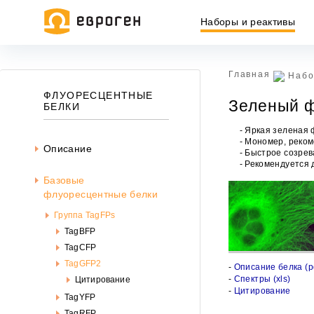
Наборы и реактивы
Главная
Набо
Информация, представленная на сайте, носит исключительн
ФЛУОРЕСЦЕНТНЫЕ
Зеленый 
437 ГК РФ.
БЕЛКИ
Окончательная цена товара указывается в документе на опл
- Яркая зеленая 
- Мономер, реко
Описание
- Быстрое созрев
- Рекомендуется
Базовые
флуоресцентные белки
Группа TagFPs
TagBFP
TagCFP
TagGFP2
-
Описание белка (pd
-
Спектры (xls)
Цитирование
-
Цитирование
TagYFP
TagRFP