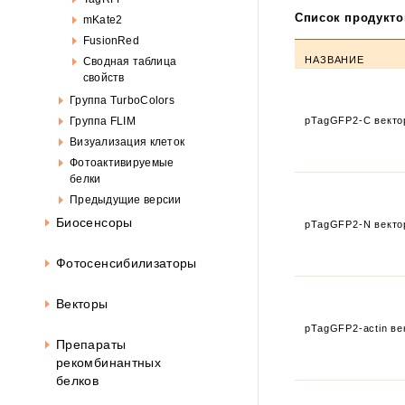
Список продукто
mKate2
FusionRed
НАЗВАНИЕ
Сводная таблица
свойств
Группа TurboColors
Группа FLIM
pTagGFP2-C векто
Визуализация клеток
Фотоактивируемые
белки
Предыдущие версии
Биосенсоры
pTagGFP2-N векто
Фотосенсибилизаторы
Векторы
pTagGFP2-actin ве
Препараты
рекомбинантных
белков