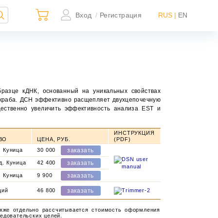
Вход
Регистрация
RUS |
EN
/
разце кДНК, основанный на уникальных свойствах
о краба. ДСН эффективно расщепляет двухцепочечную
ественно увеличить эффективность анализа EST и
ИНСТРУКЦИЯ
ВО
ЦЕНА, РУБ.
(PDF)
×
. Куница
30 000
д. Куница
42 400
. Куница
9 900
ций
ьно
46 800
ной
акже отдельно рассчитывается стоимость оформления
ледовательских целей.