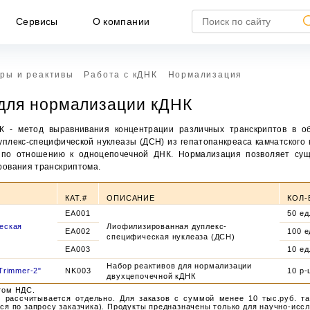
Сервисы
О компании
ры и реактивы
Работа с кДНК
Нормализация
для нормализации кДНК
К - метод выравнивания концентрации различных транскриптов в об
уплекс-специфической нуклеазы (ДСН) из гепатопанкреаса камчатског
 по отношению к одноцепочечной ДНК. Нормализация позволяет сущ
рования транскриптома.
КАТ.#
ОПИСАНИЕ
КОЛ-
EA001
50 ед
еская
Лиофилизированная дуплекс-
EA002
100 е
специфическая нуклеаза (ДСН)
НЕ ЯВЛЯЕТСЯ ПУБЛИЧНОЙ ОФЕРТОЙ
EA003
10 ед
Набор реактивов для нормализации
Trimmer-2"
NK003
10 р-
формация, представленная на сайте, носит исключител
двухцепочечной кДНК
формационный характер и ни при каких условиях не является публич
том НДС.
ртой, определяемой положениями статьи 437 ГК РФ.
и
рассчитывается отдельно. Для заказов с суммой менее 10 тыс.руб. т
ся по запросу заказчика). Продукты предназначены только для научно-исс