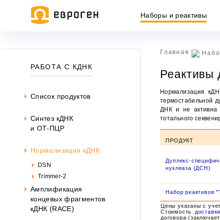
Наборы и реактивы
Главная
Набо
РАБОТА С КДНК
Реактивы 
Нормализация кДН
Список продуктов
термостабильной д
ДНК и не активна
Cинтез кДНК
тотального секвени
и ОТ-ПЦР
ПРОДУКТ
Нормализация кДНК
Дуплекс-специфич
DSN
нуклеаза (ДСН)
Trimmer-2
Амплификация
Набор реактивов "
Ин
концевых фрагментов
ин
Цены указаны с уче
кДНК (RACE)
офе
Стоимость
доставк
договора (заключает