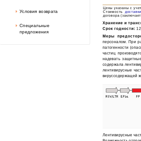
Цены указаны с уче
Условия возврата
Стоимость
доставк
договора (заключает
Хранение и транс
Специальные
Срок годности:
12
предложения
Меры предостор
персоналом. При р
патогенности (опас
частиц производят
надевать защитные
содержала лентивир
лентивирусные час
вируссодержащей ж
Лентивирусные част
Возможность отправ