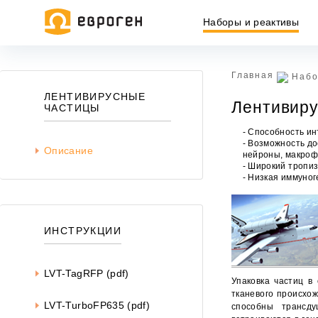
Наборы и реактивы
Главная
Набо
Информация, представленная на сайте, носит исключительн
ЛЕНТИВИРУСНЫЕ
Лентивиру
437 ГК РФ.
ЧАСТИЦЫ
Окончательная цена товара указывается в документе на опл
- Способность ин
- Возможность до
Описание
нейроны, макроф
- Широкий тропиз
- Низкая иммуног
ИНСТРУКЦИИ
LVT-TagRFP (pdf)
Упаковка частиц в
тканевого происхож
LVT-TurboFP635 (pdf)
способны трансду