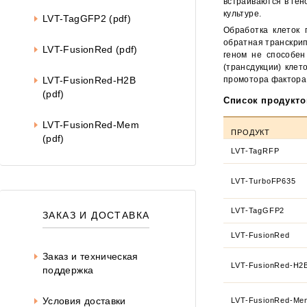
встраиваются в ген
культуре.
LVT-TagGFP2 (pdf)
Обработка клеток 
обратная транскрип
LVT-FusionRed (pdf)
геном не способен
(трансдукции) клет
LVT-FusionRed-H2B
промотора фактора
(pdf)
Список продукто
LVT-FusionRed-Mem
ПРОДУКТ
(pdf)
LVT-TagRFP
LVT-TurboFP635
LVT-TagGFP2
ЗАКАЗ И ДОСТАВКА
LVT-FusionRed
Заказ и техническая
LVT-FusionRed-H2
поддержка
Условия доставки
LVT-FusionRed-Me