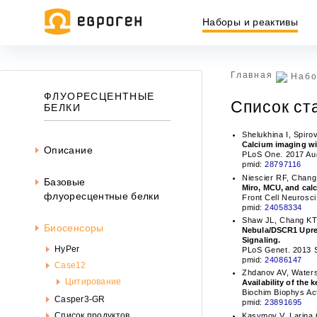
Наборы и реактивы
Главная
Набо
Информация, представленная на сайте, носит исключительн
ФЛУОРЕСЦЕНТНЫЕ
Список ст
437 ГК РФ.
БЕЛКИ
Окончательная цена товара указывается в документе на опл
Shelukhina I, Spiro
Calcium imaging wi
Описание
PLoS One. 2017 Aug
pmid:
28797116
Niescier RF, Chang
Базовые
Miro, MCU, and cal
флуоресцентные белки
Front Cell Neurosci
pmid:
24058334
Shaw JL, Chang KT
Биосенсоры
Nebula/DSCR1 Upreg
Signaling.
HyPer
PLoS Genet. 2013 S
pmid:
24086147
Case12
Zhdanov AV, Waters
Цитирование
Availability of the
Biochim Biophys Act
Casper3-GR
pmid:
23891695
Список продуктов
Kasymov V, Larina 