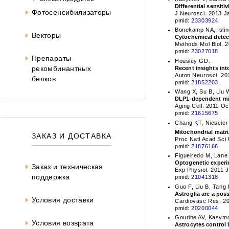
Differential sensiti
Фотосенсибилизаторы
J Neurosci. 2013 J
pmid:
23303924
Bonekamp NA, Islin
Векторы
Cytochemical detec
Methods Mol Biol. 
pmid:
23027018
Препараты
Housley GD.
рекомбинантных
Recent insights int
Auton Neurosci. 201
белков
pmid:
21852203
Wang X, Su B, Liu W
DLP1-dependent mito
Aging Cell. 2011 Oc
pmid:
21615675
Chang KT, Niescier
Mitochondrial matr
ЗАКАЗ И ДОСТАВКА
Proc Natl Acad Sci
pmid:
21876166
Figueiredo M, Lane
Optogenetic experi
Заказ и техническая
Exp Physiol. 2011 
поддержка
pmid:
21041318
Guo F, Liu B, Tang
Astroglia are a poss
Условия доставки
Cardiovasc Res. 20
pmid:
20200044
Gourine AV, Kasymo
Условия возврата
Astrocytes control