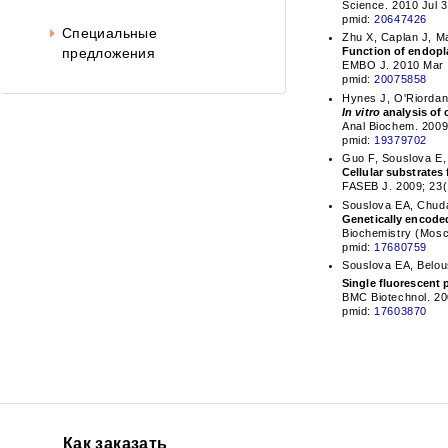
Science. 2010 Jul 
pmid:
20647426
Специальные
Zhu X, Caplan J, M
предложения
Function of endopl
EMBO J. 2010 Mar 3
pmid:
20075858
Hynes J, O'Riordan
In vitro
analysis of 
Anal Biochem. 2009 
pmid:
19379702
Guo F, Souslova E,
Cellular substrates
FASEB J. 2009; 23(
Souslova EA, Chud
Genetically encoded
Biochemistry (Mosc
pmid:
17680759
Souslova EA, Belou
Single fluorescent 
BMC Biotechnol. 20
pmid:
17603870
Как заказать