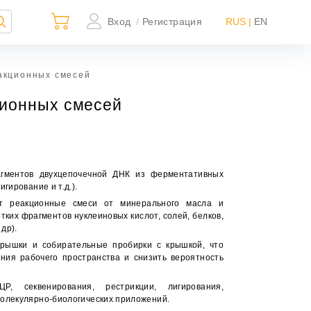
Вход
Регистрация
RUS |
EN
/
акционных смесей
ционных смесей
гментов двухцепочечной ДНК из ферментативных
гирование и т.д.).
×
т реакционные смеси от минерального масла и
тких фрагментов нуклеиновых кислот, солей, белков,
др).
крышки и собирательные пробирки с крышкой, что
ния рабочего пространства и снизить вероятность
ьно
ной
 секвенирования, рестрикции, лигирования,
молекулярно-биологических приложений.