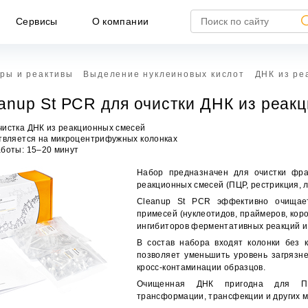
Сервисы
О компании
ры и реактивы
Выделение нуклеиновых кислот
ДНК из ре
anup St PCR для очистки ДНК из реак
чистка ДНК из реакционных смесей
ствляется на микроцентрифужных колонках
аботы: 15–20 минут
Набор предназначен для очистки фра
реакционных смесей (ПЦР, рестрикция, ли
Cleanup St PCR эффективно очищае
примесей (нуклеотидов, праймеров, коро
ингибиторов ферментативных реакций и 
В состав набора входят колонки без 
НЕ ЯВЛЯЕТСЯ ПУБЛИЧНОЙ ОФЕРТОЙ
позволяет уменьшить уровень загрязне
кросс-контаминации образцов.
формация, представленная на сайте, носит исключител
формационный характер и ни при каких условиях не является публич
Очищенная ДНК пригодна для ПЦР,
ртой, определяемой положениями статьи 437 ГК РФ.
трансформации, трансфекции и других 