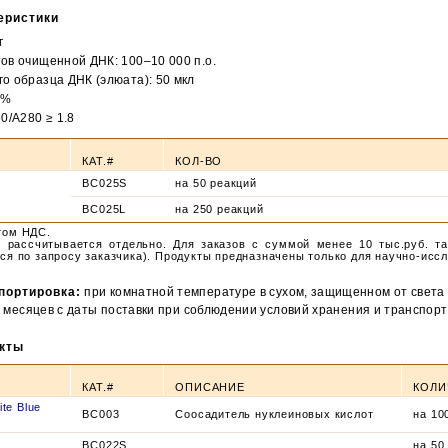
нчательная цена товара указывается в документе на оплату товара.
еристики
г
ов очищенной ДНК: 100–10 000 п.о.
о образца ДНК (элюата): 50 мкл
Закрыть
0%
0/А280 ≥ 1.8
КАТ.#
КОЛ-ВО
BC025S
на 50 реакций
BC025L
на 250 реакций
том НДС.
и
рассчитывается отдельно. Для заказов с суммой менее 10 тыс.руб. т
ся по запросу заказчика). Продукты предназначены только для научно-исс
портировка:
при комнатной температуре в сухом, защищенном от света 
 месяцев с даты поставки при соблюдении условий хранения и транспорт
кты
КАТ.#
ОПИСАНИЕ
КОЛИ
ite Blue
BC003
Cоосадитель нуклеиновых кислот
на 10
BC022S
на 50