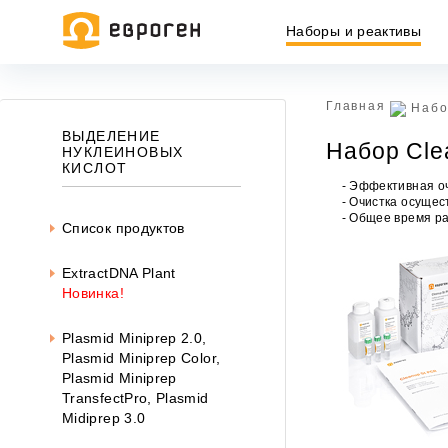
Наборы и реактивы
Главная
Набо
ВЫДЕЛЕНИЕ
Набор Cle
НУКЛЕИНОВЫХ
КИСЛОТ
- Эффективная о
- Очистка осуще
- Общее время р
Список продуктов
ExtractDNA Plant
Новинка!
Plasmid Miniprep 2.0,
Plasmid Miniprep Color
,
Plasmid Miniprep
Ин
TransfectPro, Plasmid
ин
Midiprep 3.0
офе