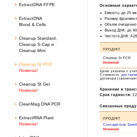
Око
ExtractDNA FFPE
Основные характ
Емкость: до 25 мк
ExtractDNA
Размер фрагмент
Blood & Cells
Объем очищенног
Выход ДНК: до 9
Чистота ДНК: А26
Cleanup Standard,
Cleanup S-Cap и
ПРОДУКТ
Cleanup Mini
Cleanup St PCR
Новинка!
Cleanup St PCR
Новинка!
Цены указаны с уче
Стоимость
доставк
договора (заключает
Cleanup St Gel
Хранение и транс
Новинка!
Срок годности:
12
CleanMag DNA PCR
Связанные проду
ExtractRNA Plant
ПРОДУКТ
Новинка!
Соосадитель Satell
Новинка!