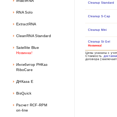
IntactRNA
Cleanup Standard
RNA Solo
Cleanup S-Cap
ExtractRNA
Cleanup Mini
CleanRNA Standard
Cleanup St Gel
Новинка!
Satellite Blue
Новинка!
Цены указаны с уче
Стоимость
доставк
договора (заключает
Ингибитор РНКаз
RiboCare
ДНКаза Е
BisQuick
Расчет RCF-RPM
on-line