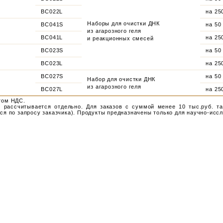
BC022L
на 25
Наборы для очистки ДНК
BC041S
на 50
из агарозного геля
BC041L
на 25
и реакционных смесей
BC023S
на 50
BC023L
на 25
BC027S
на 50
Набор для очистки ДНК
из агарозного геля
BC027L
на 25
том НДС.
и
рассчитывается отдельно. Для заказов с суммой менее 10 тыс.руб. т
ся по запросу заказчика). Продукты предназначены только для научно-исс