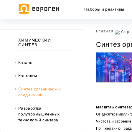
Наборы и реактивы
Главная
Серв
Информация, представленная на сайте, носит исключительн
ХИМИЧЕСКИЙ
Синтез ор
437 ГК РФ.
СИНТЕЗ
Окончательная цена товара указывается в документе на опл
Каталог
Контакты
Синтез органических
соединений
Масштаб синтеза
Разработка
полупромышленных
От десятков миллиг
технологий синтеза
Чистота и строени
По желанию заказ