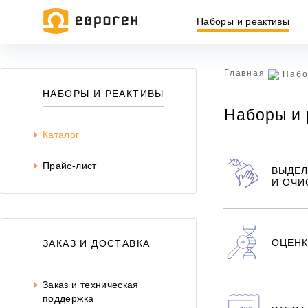
Наборы и реактивы
Главная
Набо
Информация, представленная на сайте, носит исключитель
НАБОРЫ И РЕАКТИВЫ
437 ГК РФ.
Наборы и 
Окончательная цена товара указывается в документе на опл
Каталог
Прайс-лист
ВЫДЕЛ
И ОЧИ
ОЦЕНК
ЗАКАЗ И ДОСТАВКА
Заказ и техническая
поддержка