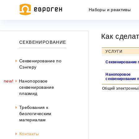
Наборы и реактивы
Как сдела
Информация, представленная на сайте, носит исключительн
СЕКВЕНИРОВАНИЕ
437 ГК РФ.
УСЛУГИ
Окончательная цена товара указывается в документе на опл
Секвенирование по
Секвенирование 
Сэнгеру
Нанопоровое
секвенирование 
new!
Нанопоровое
секвенирование
Общий электронный
плазмид
Требования к
биологическим
материалам
Контакты