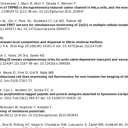
Christmann J, Marx R, Mori Y, Okada Y, Wehner F.
nt of TRPM2 is the hypertonicity-induced cation channel in HeLa cells, and the ect
 1;590(Pt 5):1121-38 doi: 10.1113/jphysiol.2011.220947
 AL, Qin Y, Park JG, Stoddard CI, Lin MZ, Palmer AE.
ored FRET sensors for simultaneous monitoring of Zn(2+) in multiple cellular locati
1):e49371 doi: 10.1371/journal.pone.0049371
 BL.
 between local competition and dispersal in Vibrio cholerae biofilms.
 U S A. 2011 Aug 23;108(34):14181-5 doi: 10.1073/pnas.1111147108
n J, Yates JR 3rd, Sawin KE.
 Mug33 reveals complementary roles for actin cable-dependent transport and exocyst
l 1;124(Pt 13):2187-99 doi: 10.1242/jcs.084038
D, Masin D, Fink D, Gill R, Bally MB.
blastoma cell lines expressing red fluorescence for non-invasive live imaging of in
11 Jun;31(6):2161-71
M, Cao L, Venditto VJ, Szoka FC Jr.
o polyhistidine-tagged peptide and protein antigens attached to liposomes via lipid-l
ol. 2011 Feb;18(2):289-97 doi: 10.1128/CVI.00425-10
 Akemann W, Iwamoto Y, Knöpfel T.
ring of membrane potentials.
Jan;96(1):13-8 doi: 10.1113/expphysiol.2010.053942
 Shui B, Röhrig UF, Singh A, Chudakov DM, Lukyanov S, Zipfel WR, Kotlikoff MI, 