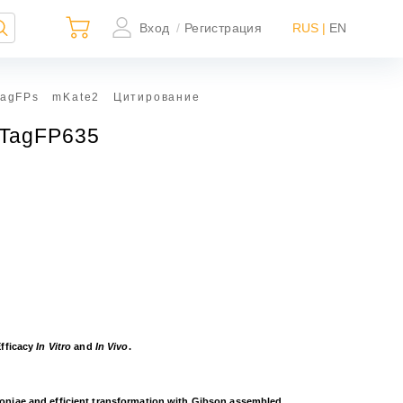
Вход
Регистрация
RUS |
EN
/
TagFPs
mKate2
Цитирование
 TagFP635
×
Efficacy
In Vitro
and
In Vivo
.
ьно
ной
moniae and efficient transformation with Gibson assembled