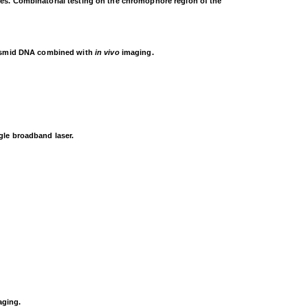
es. Combinatorial testing on the chromophore region of the
plasmid DNA combined with
in vivo
imaging.
gle broadband laser.
aging.