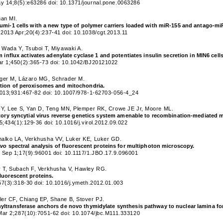
 14;8(5):e63286 doi: 10.1371/journal.pone.0063286
man MI.
umi-1 cells with a new type of polymer carriers loaded with miR-155 and antago-mi
2013 Apr;20(4):237-41 doi: 10.1038/cgt.2013.11
 Wada Y, Tsuboi T, Miyawaki A.
m influx activates adenylate cyclase 1 and potentiates insulin secretion in MIN6 cells
r 1;450(2):365-73 doi: 10.1042/BJ20121022
ger M, Lázaro MG, Schrader M.
tion of peroxisomes and mitochondria.
2013;931:467-82 doi: 10.1007/978-1-62703-056-4_24
FY, Lee S, Yan D, Teng MN, Plemper RK, Crowe JE Jr, Moore ML.
atory syncytial virus reverse genetics system amenable to recombination-mediated 
5;434(1):129-36 doi: 10.1016/j.virol.2012.09.022
alko LA, Verkhusha VV, Luker KE, Luker GD.
ivo
spectral analysis of fluorescent proteins for multiphoton microscopy.
 Sep 1;17(9):96001 doi: 10.1117/1.JBO.17.9.096001
 T, Subach F, Verkhusha V, Hawley RG.
luorescent proteins.
57(3):318-30 doi: 10.1016/j.ymeth.2012.01.003
er CF, Chiang EP, Shane B, Stover PJ.
yltransferase anchors de novo thymidylate synthesis pathway to nuclear lamina fo
Mar 2;287(10):7051-62 doi: 10.1074/jbc.M111.333120