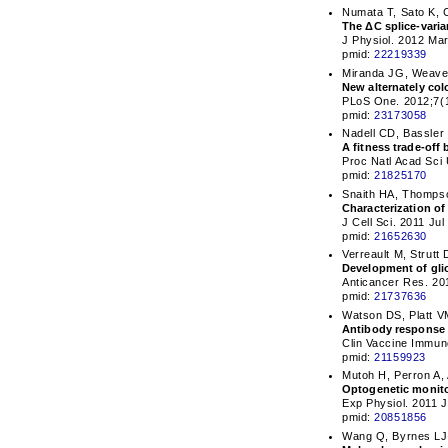
Numata T, Sato K, 
The ΔC splice-varia
J Physiol. 2012 Mar
pmid:
22219339
Miranda JG, Weaver
New alternately col
PLoS One. 2012;7(1
pmid:
23173058
Nadell CD, Bassler
A fitness trade-off
Proc Natl Acad Sci
pmid:
21825170
Snaith HA, Thompso
Characterization of
J Cell Sci. 2011 Ju
pmid:
21652630
Verreault M, Strutt 
Development of glio
Anticancer Res. 20
pmid:
21737636
Watson DS, Platt V
Antibody response t
Clin Vaccine Immun
pmid:
21159923
Mutoh H, Perron A,
Optogenetic monito
Exp Physiol. 2011 
pmid:
20851856
Wang Q, Byrnes LJ,