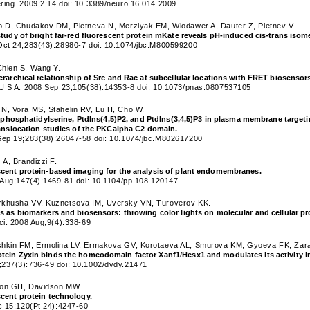
ring. 2009;2:14 doi: 10.3389/neuro.16.014.2009
o D, Chudakov DM, Pletneva N, Merzlyak EM, Wlodawer A, Dauter Z, Pletnev V.
study of bright far-red fluorescent protein mKate reveals pH-induced cis-trans iso
Oct 24;283(43):28980-7 doi: 10.1074/jbc.M800599200
hien S, Wang Y.
erarchical relationship of Src and Rac at subcellular locations with FRET biosensor
 U S A. 2008 Sep 23;105(38):14353-8 doi: 10.1073/pnas.0807537105
N, Vora MS, Stahelin RV, Lu H, Cho W.
of phosphatidylserine, PtdIns(4,5)P2, and PtdIns(3,4,5)P3 in plasma membrane targ
ranslocation studies of the PKCalpha C2 domain.
Sep 19;283(38):26047-58 doi: 10.1074/jbc.M802617200
 A, Brandizzi F.
scent protein-based imaging for the analysis of plant endomembranes.
8 Aug;147(4):1469-81 doi: 10.1104/pp.108.120147
rkhusha VV, Kuznetsova IM, Uversky VN, Turoverov KK.
s as biomarkers and biosensors: throwing color lights on molecular and cellular p
ci. 2008 Aug;9(4):338-69
shkin FM, Ermolina LV, Ermakova GV, Korotaeva AL, Smurova KM, Gyoeva FK, Zar
ein Zyxin binds the homeodomain factor Xanf1/Hesx1 and modulates its activity in 
237(3):736-49 doi: 10.1002/dvdy.21471
son GH, Davidson MW.
cent protein technology.
c 15;120(Pt 24):4247-60