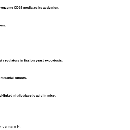
o-enzyme CD38 mediates its activation.
ons.
 regulators in fission yeast exocytosis.
tracranial tumors.
inked nitrilotriacetic acid in mice.
Sondermann H.