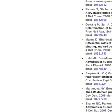
Front Neuroenginee
pmid:
19862342
Pletnev S, Shcherb
A crystallographic 
J Biol Chem. 2008 
pmid:
18682399
Ouyang M, Sun J, C
Determination of hi
Proc Natl Acad Sci
pmid:
18799748
Manna D, Bhardwaj 
Differential roles 
binding, and cell t
J Biol Chem. 2008 
pmid:
18621733
Held MA, Boulaflous
Advances in fluore
Plant Physiol. 200
pmid:
18678739
Stepanenko OV, Ve
Fluorescent protein
Curr Protein Pept S
pmid:
18691124
Martynova NY, Ero
The LIM-domain prot
Dev Dyn. 2008 Mar;
pmid:
18297730
Shaner NC, Patter
Advances in fluores
J Cell Sci. 2007 De