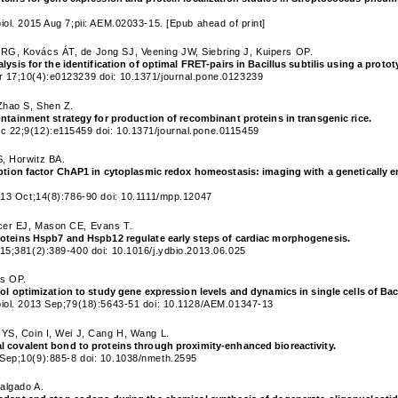
нчательная цена товара указывается в документе на оплату товара.
iol. 2015 Aug 7;pii: AEM.02033-15. [Epub ahead of print]
G, Kovács ÁT, de Jong SJ, Veening JW, Siebring J, Kuipers OP.
alysis for the identification of optimal FRET-pairs in Bacillus subtilis using a pro
 17;10(4):e0123239 doi: 10.1371/journal.pone.0123239
Закрыть
Zhao S, Shen Z.
ontainment strategy for production of recombinant proteins in transgenic rice.
 22;9(12):e115459 doi: 10.1371/journal.pone.0115459
, Horwitz BA.
iption factor ChAP1 in cytoplasmic redox homeostasis: imaging with a genetically
013 Oct;14(8):786-90 doi: 10.1111/mpp.12047
cer EJ, Mason CE, Evans T.
roteins Hspb7 and Hspb12 regulate early steps of cardiac morphogenesis.
15;381(2):389-400 doi: 10.1016/j.ydbio.2013.06.025
rs OP.
ool optimization to study gene expression levels and dynamics in single cells of Bac
biol. 2013 Sep;79(18):5643-51 doi: 10.1128/AEM.01347-13
 YS, Coin I, Wei J, Cang H, Wang L.
 covalent bond to proteins through proximity-enhanced bioreactivity.
Sep;10(9):885-8 doi: 10.1038/nmeth.2595
algado A.