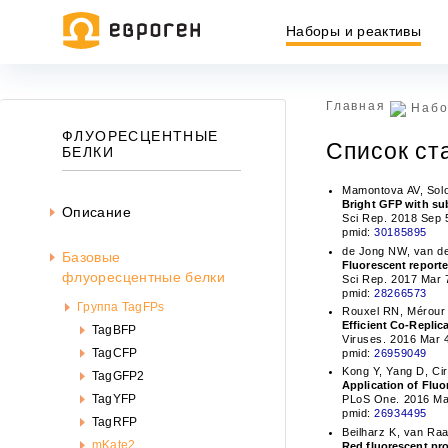
Наборы и реактивы
Главная
Набо
ФЛУОРЕСЦЕНТНЫЕ
Список ст
БЕЛКИ
Mamontova AV, Sol
Bright GFP with su
Описание
Sci Rep. 2018 Sep 
pmid:
30185895
de Jong NW, van der
Базовые
Fluorescent reporte
флуоресцентные белки
Sci Rep. 2017 Mar 
pmid:
28266573
Группа TagFPs
Rouxel RN, Mérour 
Efficient Co-Replic
TagBFP
Viruses. 2016 Mar 4
TagCFP
pmid:
26959049
Kong Y, Yang D, Ciri
TagGFP2
Application of Fluo
Ин
TagYFP
PLoS One. 2016 Mar
ин
pmid:
26934495
TagRFP
офе
Beilharz K, van Ra
mKate2
Red fluorescent pro