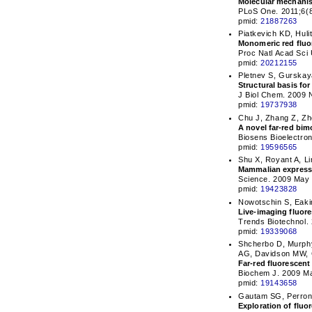
Molecular mechanism
PLoS One. 2011;6(8
pmid:
21887263
Piatkevich KD, Huli
Monomeric red fluor
Proc Natl Acad Sci
pmid:
20212155
Pletnev S, Gurskay
Structural basis fo
J Biol Chem. 2009 
pmid:
19737938
Chu J, Zhang Z, Zh
A novel far-red bim
Biosens Bioelectron
pmid:
19596565
Shu X, Royant A, Li
Mammalian expressio
Science. 2009 May 
pmid:
19423828
Nowotschin S, Eaki
Live-imaging fluore
Trends Biotechnol. 
pmid:
19339068
Shcherbo D, Murph
AG, Davidson MW,
Far-red fluorescent 
Biochem J. 2009 Ma
pmid:
19143658
Gautam SG, Perron 
Exploration of fluo