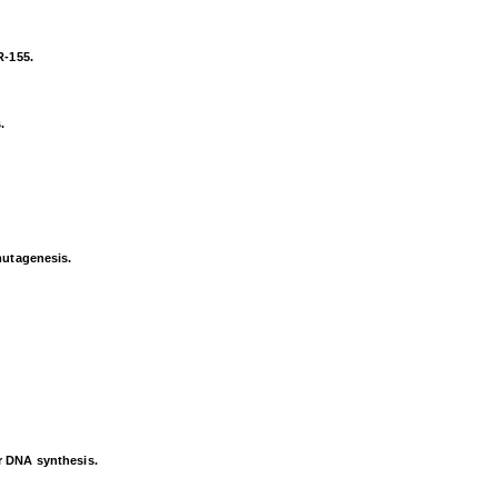
R-155.
.
mutagenesis.
r DNA synthesis.