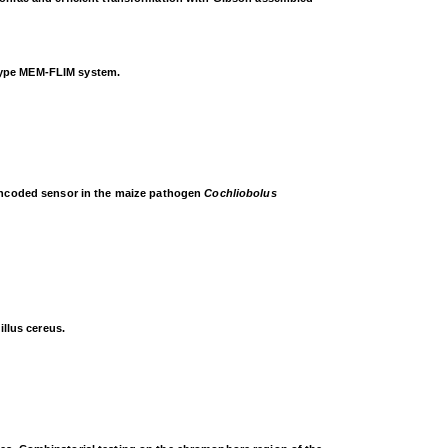
totype MEM-FLIM system.
 encoded sensor in the maize pathogen
Cochliobolus
illus cereus.