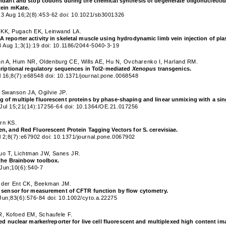
undant and stop codons during the chemical synthesis of degenerate oligonucleotid
tein mKate.
13 Aug 16;2(8):453-62 doi: 10.1021/sb3001326
 KK, Pugach EK, Leinwand LA.
 reporter activity in skeletal muscle using hydrodynamic limb vein injection of 
3 Aug 1;3(1):19 doi: 10.1186/2044-5040-3-19
 A, Hum NR, Oldenburg CE, Wills AE, Hu N, Ovcharenko I, Harland RM.
criptional regulatory sequences in Tol2-mediated
Xenopus
transgenics.
 16;8(7):e68548 doi: 10.1371/journal.pone.0068548
 Swanson JA, Ogilvie JP.
of multiple fluorescent proteins by phase-shaping and linear unmixing with a sin
Jul 15;21(14):17256-64 doi: 10.1364/OE.21.017256
rn KS.
n, and Red Fluorescent Protein Tagging Vectors for S. cerevisiae.
 2;8(7):e67902 doi: 10.1371/journal.pone.0067902
uo T, Lichtman JW, Sanes JR.
 the Brainbow toolbox.
Jun;10(6):540-7
an der Ent CK, Beekman JM.
t sensor for measurement of CFTR function by flow cytometry.
Jun;83(6):576-84 doi: 10.1002/cyto.a.22275
R, Kofoed EM, Schaufele F.
ded nuclear marker/reporter for live cell fluorescent and multiplexed high content im