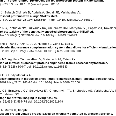
 of a green-shifted, pH-dependent red fluorescent protein mKate variant.
):e23513 doi: 10.1371/journal.pone.0023513
t J, Subach OM, Wu B, Abdulla A, Segall JE, Verkhusha VV.
escent proteins with a large Stokes shift.
 U S A. 2010 Mar 23;107(12):5369-74 doi: 10.1073/pnas.0914365107
a NG, Pletneva NV, Lukyanov KA, Chudakov DM, Martynov VI, Popov VO, Kovalchuk
r phototoxicity of the genetically encoded photosensitizer KillerRed.
Nov 13;284(46):32028-39 doi: 10.1074/jbc.M109.054973
eng Y, Yang J, Qin L, Lu J, Huang ZL, Zeng S, Luo Q.
olecular fluorescence complementation system that allows for efficient visualizatio
. 2009 Sep 15;25(1):234-9 doi: 10.1016/j.bios.2009.06.008
n MZ, Aguilera TA, Lev-Ram V, Steinbach PA, Tsien RY.
n of infrared fluorescent proteins engineered from a bacterial phytochrome.
8;324(5928):804-7 doi: 10.1126/science.1168683
n GS, Hadjantonakis AK.
scent proteins in mouse embryos: multi-dimensional, multi-spectral perspectives.
2009 May;27(5):266-76 doi: 10.1016/j.tibtech.2009.02.006
y CS, Ermakova GV, Solovieva EA, Chepurnykh TV, Shcheglov AS, Verkhusha VV, 
 Chudakov DM.
tags for protein imaging in living tissues.
r 15;418(3):567-74 doi: 10.1042/BJ20081949
A, Mutoh H, Knopfel T.
rescent protein voltage probes based on circularly permuted fluorescent proteins.