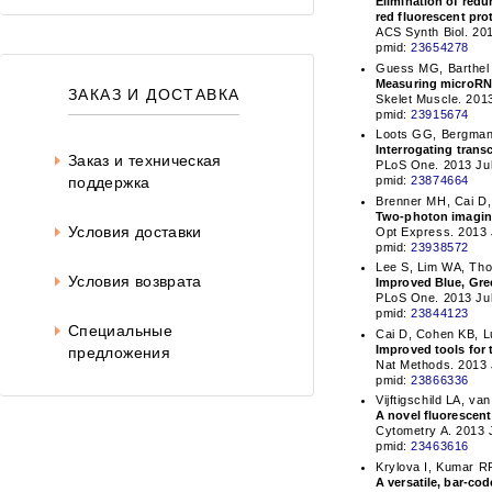
Elimination of red
red fluorescent pro
ACS Synth Biol. 20
pmid:
23654278
Guess MG, Barthel
Measuring microRNA
ЗАКАЗ И ДОСТАВКА
Skelet Muscle. 201
pmid:
23915674
Loots GG, Bergmann
Interrogating trans
Заказ и техническая
PLoS One. 2013 Jul
поддержка
pmid:
23874664
Brenner MH, Cai D,
Two-photon imaging 
Условия доставки
Opt Express. 2013 
pmid:
23938572
Lee S, Lim WA, Tho
Условия возврата
Improved Blue, Gree
PLoS One. 2013 Jul
pmid:
23844123
Специальные
Cai D, Cohen KB, L
Improved tools for
предложения
Nat Methods. 2013 
pmid:
23866336
Vijftigschild LA, v
A novel fluorescen
Cytometry A. 2013 
pmid:
23463616
Krylova I, Kumar R
A versatile, bar-co