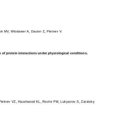
 MV, Wlodawer A, Dauter Z, Pletnev V.
n of protein interactions under physiological conditions.
Pletnev VZ, Hazelwood KL, Roche PM, Lukyanov S, Zaraisky