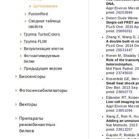
Око
DNA.
Цитирование
Appl Environ Microb
pmid:
26253684
FusionRed
Detert Oude Weme R
Сводная таблица
Single cell FRET an
свойств
PLoS One. 2015 Apr
pmid:
25886351
Группа TurboColors
Zhang X, Wang D, 
Группа FLIM
A double built-in c
PLoS One. 2014 Dec
Визуализация клеток
pmid:
25531447
Фотоактивируемые
Ronen M, Shalaby S
Role of the transcr
белки
heterostrophus
.
Предыдущие версии
Mol Plant Pathol. 2
pmid:
23745603
Биосенсоры
Rosenfeld GE, Mer
Small heat shock p
Dev Biol. 2013 Sep 
Фотосенсибилизаторы
pmid:
23850773
Eijlander RT, Kuipe
Live-cell imaging t
Векторы
Appl Environ Micro
pmid:
23851094
Xiang Z, Ren H, Hu
Препараты
Adding an unnatural
рекомбинантных
Nat Methods. 2013 
pmid:
23913257
белков
Gaytán P, Roldán-S