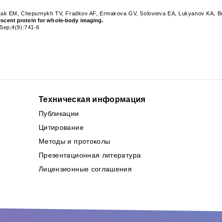
yak EM, Chepurnykh TV, Fradkov AF, Ermakova GV, Solovieva EA, Lukyanov KA, 
rescent protein for whole-body imaging.
Sep;4(9):741-6
Техническая информация
Публикации
Цитирование
Методы и протоколы
Презентационная литература
Лицензионные соглашения