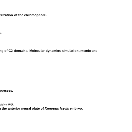
merization of the chromophore.
s.
eting of C2 domains. Molecular dynamics simulation, membrane
rocesses.
aisky AG.
the anterior neural plate of
Xenopus laevis
embryo.