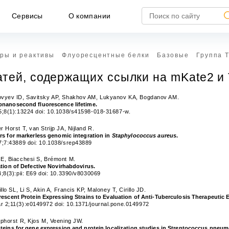
Сервисы
О компании
ры и реактивы
Флуоресцентные белки
Базовые
Группа 
атей, содержащих ссылки на mKate2 и
ovyev ID, Savitsky AP, Shakhov AM, Lukyanov KA, Bogdanov AM.
bnanosecond fluorescence lifetime.
5;8(1):13224 doi: 10.1038/s41598-018-31687-w.
 Horst T, van Strijp JA, Nijland R.
rs for markerless genomic integration in
Staphylococcus aureus
.
7;7:43889 doi: 10.1038/srep43889
E, Biacchesi S, Brémont M.
ation of Defective Novirhabdovirus.
;8(3):pii: E69 doi: 10.3390/v8030069
НЕ ЯВЛЯЕТСЯ ПУБЛИЧНОЙ ОФЕРТОЙ
llo SL, Li S, Akin A, Francis KP, Maloney T, Cirillo JD.
rescent Protein Expressing Strains to Evaluation of Anti-Tuberculosis Therapeutic 
формация, представленная на сайте, носит исключител
 2;11(3):e0149972 doi: 10.1371/journal.pone.0149972
формационный характер и ни при каких условиях не является публич
ртой, определяемой положениями статьи 437 ГК РФ.
aphorst R, Kjos M, Veening JW.
teins for gene expression and protein localization studies in Streptococcus pneu