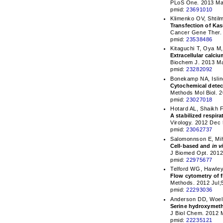
PLoS One. 2013 May
pmid:
23691010
Klimenko OV, Shtil
Transfection of Kas
Cancer Gene Ther. 
pmid:
23538486
Kitaguchi T, Oya M,
Extracellular calciu
Biochem J. 2013 Ma
pmid:
23282092
Bonekamp NA, Islin
Cytochemical detec
Methods Mol Biol. 
pmid:
23027018
Hotard AL, Shaikh 
A stabilized respir
Virology. 2012 Dec 
pmid:
23062737
Salomonnson E, Mih
Cell-based and
in v
J Biomed Opt. 2012
pmid:
22975677
Telford WG, Hawley
Flow cytometry of f
Methods. 2012 Jul;
pmid:
22293036
Anderson DD, Woell
Serine hydroxymeth
J Biol Chem. 2012 
pmid:
22235121